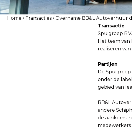
Home
/
Transacties
/ Overname BB&L Autoverhuur d
Transactie
Spuigroep B.V
Het team van 
realiseren va
Partijen
De Spuigroep 
onder de label
gebied van lea
BB&L Autoverh
andere Schipho
de aankomstha
medewerkers v