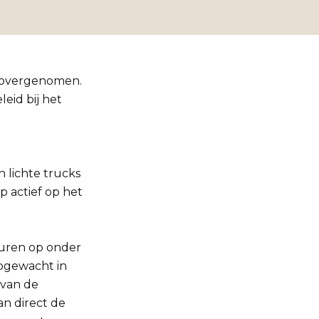
. overgenomen.
eid bij het
 lichte trucks
p actief op het
huren op onder
opgewacht in
 van de
n direct de