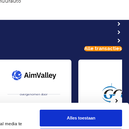
 huurauto
Alle transacties
overgenomen door
Volg
Alles toestaan
al media te