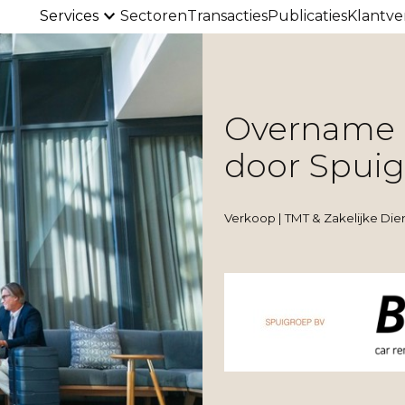
Services
Sectoren
Transacties
Publicaties
Klantve
Overname 
door Spui
Verkoop | TMT & Zakelijke Die