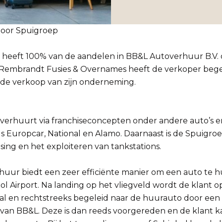
oor Spuigroep
. heeft 100% van de aandelen in BB&L Autoverhuur B.V
Rembrandt Fusies & Overnames heeft de verkoper begel
n de verkoop van zijn onderneming.
verhuurt via franchiseconcepten onder andere auto’s en
s Europcar, National en Alamo. Daarnaast is de Spuigroe
sing en het exploiteren van tankstations.
uur biedt een zeer efficiënte manier om een auto te 
l Airport. Na landing op het vliegveld wordt de klant 
l en rechtstreeks begeleid naar de huurauto door een
an BB&L. Deze is dan reeds voorgereden en de klant ka