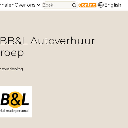
rhalen
Over ons
Contact
English
BB&L Autoverhuur
groep
nstverlening