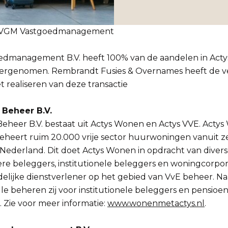
MVGM Vastgoedmanagement
dmanagement B.V. heeft 100% van de aandelen in Act
vergenomen. Rembrandt Fusies & Overnames heeft de 
et realiseren van deze transactie
Beheer B.V.
eheer B.V. bestaat uit Actys Wonen en Actys VVE. Acty
eheert ruim 20.000 vrije sector huurwoningen vanuit 
 Nederland. Dit doet Actys Wonen in opdracht van diverse
iere beleggers, institutionele beleggers en woningcorpora
delijke dienstverlener op het gebied van VvE beheer. Na
le beheren zij voor institutionele beleggers en pensio
s. Zie voor meer informatie:
www.wonenmetactys.nl
.