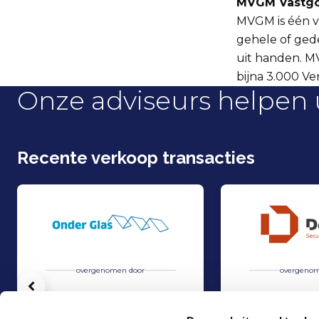
MVGM Vastgo
MVGM is één v
gehele of gede
uit handen. 
bijna 3.000 Ve
Onze adviseurs helpen 
Recente verkoop transacties
overgenomen door
overgenom
Vorige