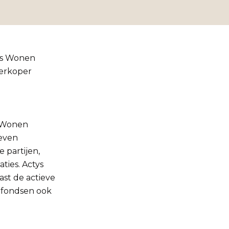
ys Wonen
verkoper
s Wonen
zeven
 partijen,
ties. Actys
ast de actieve
enfondsen ook