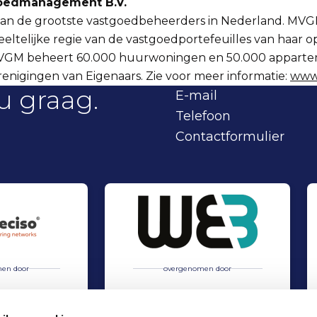
edmanagement B.V.
an de grootste vastgoedbeheerders in Nederland. MV
eltelijke regie van de vastgoedportefeuilles van haar 
MVGM beheert 60.000 huurwoningen en 50.000 appart
renigingen van Eigenaars. Zie voor meer informatie:
www
u graag.
E-mail
Telefoon
Contactformulier
en door
overgenomen door