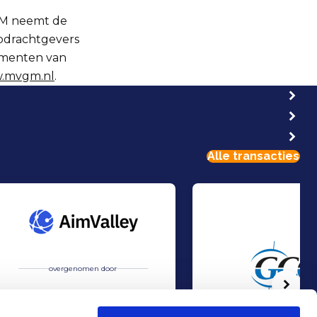
GM neemt de
opdrachtgevers
ementen van
.mvgm.nl
.
Alle transacties
overgenomen door
Volg