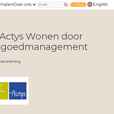
rhalen
Over ons
Contact
English
Actys Wonen door
tgoedmanagement
nstverlening