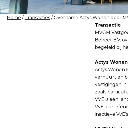
Home
/
Transacties
/ Overname Actys Wonen door 
Transactie
MVGM Vastgoe
Beheer B.V. o
begeleid bij h
Actys Wonen 
Actys Wonen B
verhuurt en b
vestigingen in
zoals particul
VVE is een lan
VvE-portefeuil
inactieve VvE’