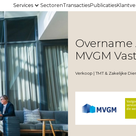
Services
Sectoren
Transacties
Publicaties
Klantve
Overname 
MVGM Vas
Verkoop | TMT & Zakelijke Die