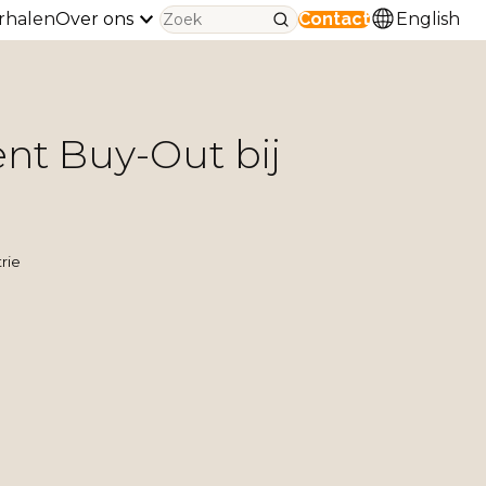
rhalen
Over ons
Contact
English
t Buy-Out bij
rie