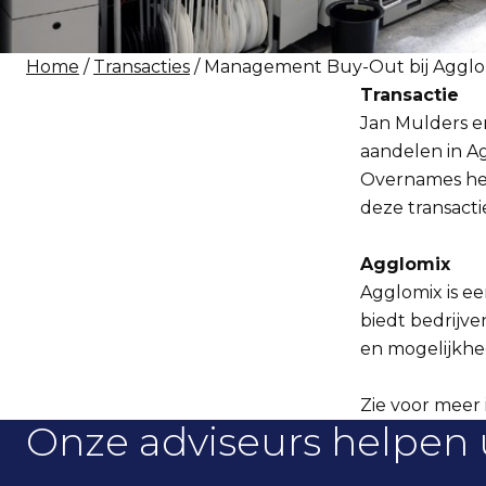
Home
/
Transacties
/ Management Buy-Out bij Agglo
Transactie
Jan Mulders 
aandelen in A
Overnames hee
deze transacti
Agglomix
Agglomix is e
biedt bedrijve
en mogelijkhe
Zie voor meer 
Onze adviseurs helpen 