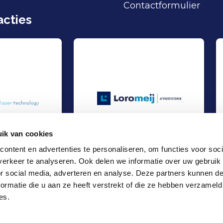
Contactformulier
cties
ik van cookies
ontent en advertenties te personaliseren, om functies voor soci
erkeer te analyseren. Ook delen we informatie over uw gebruik
ement Buy-Out bij ILT Fineworks
Management Buy-Out bij Loromeij-Goor
Out
Management Buy-Out
or social media, adverteren en analyse. Deze partners kunnen 
Industrie
ormatie die u aan ze heeft verstrekt of die ze hebben verzameld
Locaties
es.
Kantoor Amsterdam
Kantoor Rotterdam