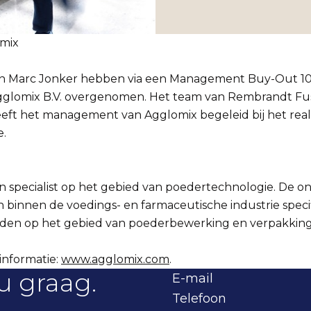
mix
en Marc Jonker hebben via een Management Buy-Out 1
gglomix B.V. overgenomen. Het team van Rembrandt Fus
ft het management van Agglomix begeleid bij het real
e.
en specialist op het gebied van poedertechnologie. De 
n binnen de voedings- en farmaceutische industrie speci
den op het gebied van poederbewerking en verpakking
informatie:
www.agglomix.com
.
u graag.
E-mail
Telefoon