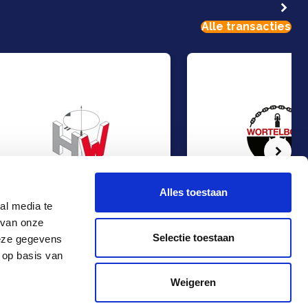
Alle transacties
Volg
Alles toestaan
al media te
 van onze
Mangement Buy-Out bij Hydro West
Management Buy-Out bij 
Management Buy-Out
Management Buy-Out
Selectie toestaan
deze gegevens
Industrie
Industrie
 op basis van
Contact
+31 10 4536151
Weigeren
info@rma.nl