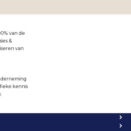
00% van de
ies &
iseren van
onderneming
fieke kennis
.