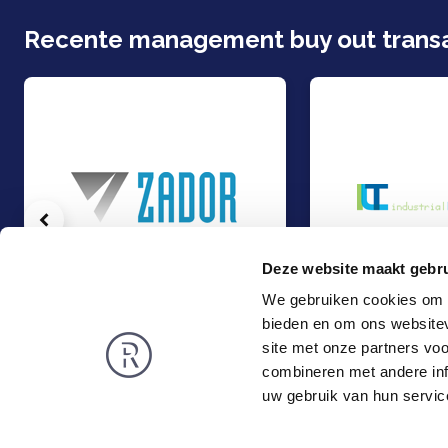
Recente management buy out transa
Vorige
Deze website maakt gebru
We gebruiken cookies om c
bieden en om ons websitev
Minderheidsbelang voor directeur Metaalbedrijf Zador
Gedeeltelijk Manag
Management Buy-Out
Management Buy-
site met onze partners vo
Industrie
Industrie
combineren met andere inf
Rembrandt
Nieuws
uw gebruik van hun servic
Over ons
Publicaties
Privacy en Cookies
Vacatures