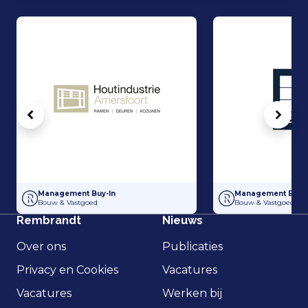
Vorige
Volg
Management Buy-In bij Houtindustrie Amersfoort
Management Buy-In 
Management Buy-In
Management Buy-I
Bouw & Vastgoed
Bouw & Vastgoed
Rembrandt
Nieuws
Over ons
Publicaties
Privacy en Cookies
Vacatures
Vacatures
Werken bij