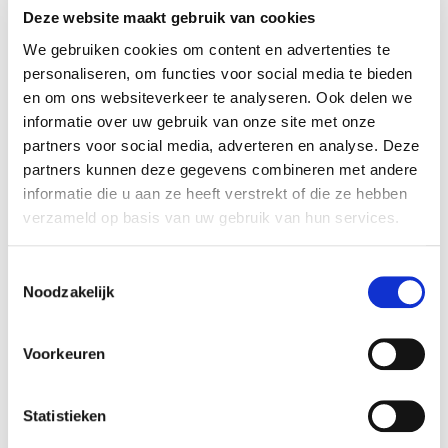
100% van de aandelen overgenomen in
Deze website maakt gebruik van cookies
Houtindustrie Amersfoort B.V. Rembrandt Fusies
We gebruiken cookies om content en advertenties te
& Overnames heeft de verkoper begeleid bij het
personaliseren, om functies voor social media te bieden
realiseren van deze transactie.
en om ons websiteverkeer te analyseren. Ook delen we
informatie over uw gebruik van onze site met onze
Houtindustrie Amersfoort B.V.
partners voor social media, adverteren en analyse. Deze
Houtindustrie Amersfoort is een timmerfabriek
partners kunnen deze gegevens combineren met andere
met meer dan 100 jaar historie. De onderneming
informatie die u aan ze heeft verstrekt of die ze hebben
vervaardigt met name deuren, ramen, kozijnen,
verzameld op basis van uw gebruik van hun services.
schuifpuien en gevelkozijnen. Vanuit Amersfoort
worden dagelijks houten producten (op
Toestemmingsselectie
projectbasis) geproduceerd voor particulieren,
Noodzakelijk
timmer-, bouw- en aannemersbedrijven.
Voorkeuren
Zie voor meer informatie:
www.houtindustrie-
amersfoort.nl
.
Statistieken
Oscar Berg