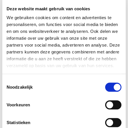
groeikapitaal een minderheid van de aandelen
verkregen in Burst Mothership B.V. Rembrandt
Deze website maakt gebruik van cookies
Fusies & Overnames heeft Burst geadviseerd in
We gebruiken cookies om content en advertenties te
het realiseren van deze transactie.
personaliseren, om functies voor social media te bieden
en om ons websiteverkeer te analyseren. Ook delen we
informatie over uw gebruik van onze site met onze
Burst B.V.
partners voor social media, adverteren en analyse. Deze
Burst is een sterk groeiend digitaal
partners kunnen deze gegevens combineren met andere
marketingbureau met vestigingen in Amsterdam
informatie die u aan ze heeft verstrekt of die ze hebben
en Rotterdam. Burst bedient zowel de nationale
verzameld op basis van uw gebruik van hun services.
als internationale markt en werkt dagelijks samen
met haar klanten, zoals Mentos, Mazda, Chupa
Toestemmingsselectie
Chups, Hero en het Rijksmuseum, aan hun online
Noodzakelijk
succes. Burst is al twee jaar op rij (2016 en 2017)
gekozen tot het beste middelgrote digitale
Voorkeuren
bureau in Nederland binnen de Emerce Top 100.
Zie voor meer informatie:
www.burst-digital.com
.
Statistieken
MBO & Groei Fonds