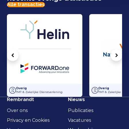
Alle transacties
Vorige
Volg
Groeikapitaal voor Helin
Overname Nationale
Overig
Overig
TMT & Zakelijke Dienstverlening
TMT & Zakelijke Dien
Rembrandt
Nieuws
Over ons
Publicaties
Privacy en Cookies
Vacatures