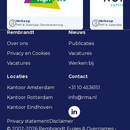
Overname Horti-Text door Agripers
Strategisch partne
Verkoop
Verkoop
TMT & Zakelijke Dienstverlening
TMT & Zakelijke Dien
Rembrandt
Nieuws
Over ons
Publicaties
Privacy en Cookies
Vacatures
Vacatures
Werken bij
Locaties
Contact
Kantoor Amsterdam
+31 10 4536151
Kantoor Rotterdam
info@rma.nl
Kantoor Eindhoven
Privacy statement
Disclaimer
© 2002-2026 Rembrandt Fusies & Overnames -