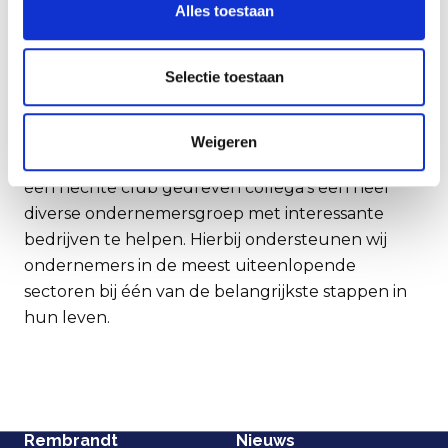
de cijfers en het vinden van de
Alles toestaan
beste oplossing voor de
ondernemer.
Selectie toestaan
Dit maakt Rembrandt uniek voor
mij
Weigeren
Het levert mij elke dag veel plezier op om met
een hechte club gedreven collega’s een heel
diverse ondernemersgroep met interessante
bedrijven te helpen. Hierbij ondersteunen wij
ondernemers in de meest uiteenlopende
sectoren bij één van de belangrijkste stappen in
hun leven.
Rembrandt
Nieuws