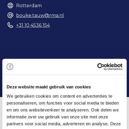
Rotterdam
bouke.tauw@rma.nl
+31 10 4536 154
Telefoonnummer
Deze website maakt gebruik van cookies
We gebruiken cookies om content en advertenties te
Home
/
Team
/ Bouke Tauw
personaliseren, om functies voor social media te bieden
Bouke & Rembrandt M&A
en om ons websiteverkeer te analyseren. Ook delen we
informatie over uw gebruik van onze site met onze
Bouke startte in 2003 als derde medewerker bij
partners voor social media, adverteren en analyse. Deze