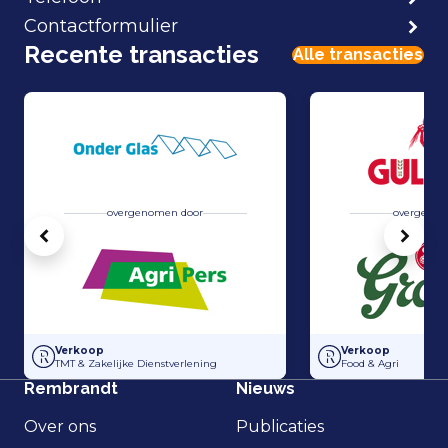
Contactformulier
Recente transacties
Alle transacties
overgenomen door
overgenom
Vorige
Volg
Overname Horti-Text door Agripers
Grolsch heeft 100
Verkoop
Verkoop
TMT & Zakelijke Dienstverlening
Food & Agri
Rembrandt
Nieuws
Over ons
Publicaties