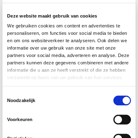
Toegang tot toevoegde waarde, kennis en
netwerk van de investeerder
Deze website maakt gebruik van cookies
Een medeaandeelhouder
We gebruiken cookies om content en advertenties te
personaliseren, om functies voor social media te bieden
Om te bepalen welk type investeerder het beste
en om ons websiteverkeer te analyseren. Ook delen we
bij u en uw onderneming past, inventariseren wij
informatie over uw gebruik van onze site met onze
waaraan behoefte is bij u en uw bedrijf. Op basis
partners voor social media, adverteren en analyse. Deze
hiervan komen wij met een selectie van partijen
partners kunnen deze gegevens combineren met andere
die hier goed bij past. Door onze jarenlange
informatie die u aan ze heeft verstrekt of die ze hebben
verzameld op basis van uw gebruik van hun services.
ervaring hebben wij een uitgebreid netwerk met
investeerders die wij goed en in veel gevallen ook
persoonlijk kennen. Het doel is de juiste partij te
Toestemmingsselectie
Noodzakelijk
kiezen die de gewenste expertise kan bieden,
bijvoorbeeld om gezamenlijk de onderneming
versneld (internationaal) te laten groeien, verder
Voorkeuren
te professionaliseren of om een of meerdere
overname(s) mogelijk te maken.