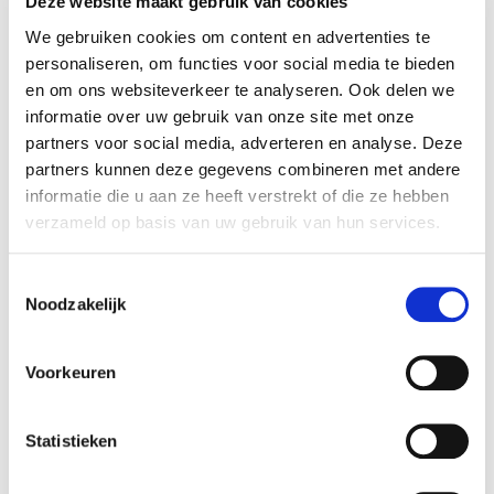
Deze website maakt gebruik van cookies
Wie over drie tot vijf jaar wil verkopen en nu nog
We gebruiken cookies om content en advertenties te
personaliseren, om functies voor social media te bieden
in die categorie valt, kan aan een aantal van deze
en om ons websiteverkeer te analyseren. Ook delen we
punten werken. Een tweede tandarts aannemen
informatie over uw gebruik van onze site met onze
vermindert de afhankelijkheid. Investeren in
partners voor social media, adverteren en analyse. Deze
systemen en apparatuur vergroot de
partners kunnen deze gegevens combineren met andere
aantrekkingskracht. Dat zijn geen grote
informatie die u aan ze heeft verstrekt of die ze hebben
strategische operaties;
het zijn keuzes die u toch
verzameld op basis van uw gebruik van hun services.
al overweegt, maar die in het licht van een
toekomstige verkoop extra rendement
Toestemmingsselectie
opleveren.
Uiteraard kijken wij hier
Noodzakelijk
graag
vooraf
met u mee
.
De waarderingslogica
Voorkeuren
De waarde van een tandartspraktijk wordt
doorgaans uitgedrukt in een multiple op de
Statistieken
EBITDA. Voor een individuele praktijk met enige