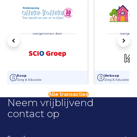
overgenomen door
overgenom
Vorige
Volg
SCIO Groep heeft de activa in Kinderopvang Olleke Bolleke overge
Overname Kinderpa
Koop
Verkoop
Zorg & Educatie
Zorg & Educatie
Alle transacties
Neem vrijblijvend
contact op