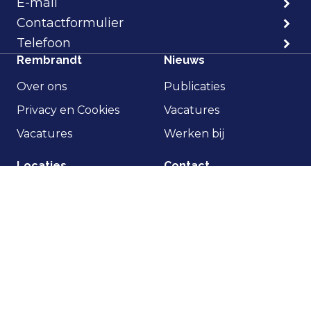
E-mail
Contactformulier
Telefoon
Rembrandt
Nieuws
Over ons
Publicaties
Privacy en Cookies
Vacatures
Vacatures
Werken bij
Locaties
Contact
Kantoor Amsterdam
+31 10 4536151
Kantoor Rotterdam
info@rma.nl
Kantoor Eindhoven
Privacy statement
Disclaimer
© 2002-2026 Rembrandt Fusies & Overnames -
Onderdeel van de Rabobank Groep