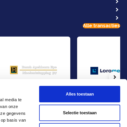
Alle transacties
Volg
Alles toestaan
al media te
 van onze
MBO Bosch Apeldoorn Epe Rioolontstopping
Management Buy-Out bij 
Management Buy-Out
Management Buy-Out
Selectie toestaan
deze gegevens
Bouw & Vastgoed
Industrie
 op basis van
Contact