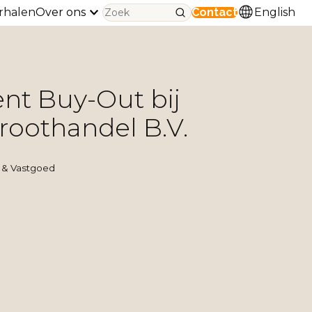
rhalen
Over ons
Contact
English
t Buy-Out bij
oothandel B.V.
 & Vastgoed