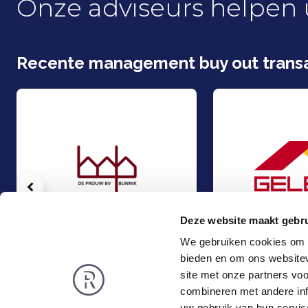
Onze adviseurs helpen 
Recente management buy out transa
Vorige
Deze website maakt gebru
We gebruiken cookies om c
bieden en om ons websitev
Management Buy-Out bij Constructiebureau de Prouw B.V.
Gedeeltelijke Man
Management Buy-Out
Management Buy-
site met onze partners vo
Bouw & Vastgoed
Bouw & Vastgoed
combineren met andere inf
Rembrandt
Nieuws
uw gebruik van hun servic