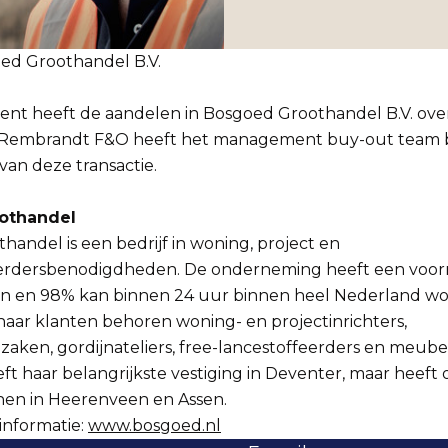
ed Groothandel B.V.
t heeft de aandelen in Bosgoed Groothandel B.V. ov
 Rembrandt F&O heeft het management buy-out team be
 van deze transactie.
othandel
andel is een bedrijf in woning, project en
erdersbenodigdheden. De onderneming heeft een voor
len en 98% kan binnen 24 uur binnen heel Nederland w
haar klanten behoren woning- en projectinrichters,
zaken, gordijnateliers, free-lancestoffeerders en meube
eft haar belangrijkste vestiging in Deventer, maar heeft
nen in Heerenveen en Assen.
informatie:
www.bosgoed.nl