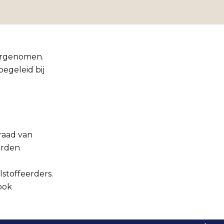
ergenomen.
geleid bij
raad van
orden
lstoffeerders.
 ook