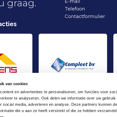
u graag.
E-mail
Telefoon
Contactformulier
cties
ik van cookies
ontent en advertenties te personaliseren, om functies voor soci
erkeer te analyseren. Ook delen we informatie over uw gebruik
agement Buy-Out bij Bouwbedrijf Gelens
Management Buy-Out bij Glascompleet
Out
Management Buy-Out
or social media, adverteren en analyse. Deze partners kunnen 
Bouw & Vastgoed
ormatie die u aan ze heeft verstrekt of die ze hebben verzameld
Locaties
es.