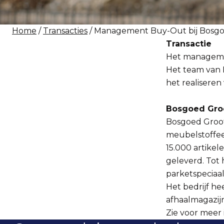
Home
/
Transacties
/ Management Buy-Out bij Bosgo
Transactie
Het managemen
Het team van
het realiseren
Bosgoed Gro
Bosgoed Grooth
meubelstoffe
15.000 artike
geleverd. Tot 
parketspeciaal
Het bedrijf he
afhaalmagazij
Zie voor meer 