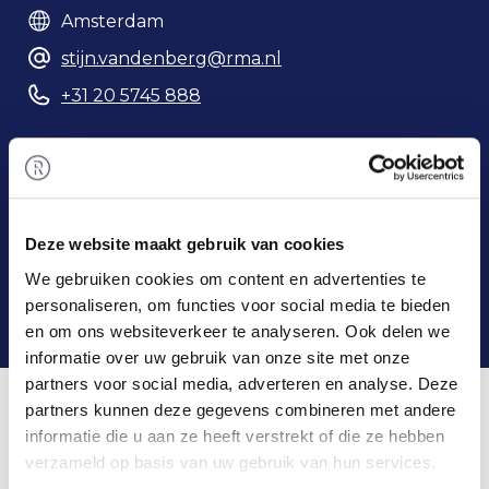
Amsterdam
stijn.vandenberg@rma.nl
+31 20 5745 888
Telefoonnummer
Deze website maakt gebruik van cookies
We gebruiken cookies om content en advertenties te
personaliseren, om functies voor social media te bieden
en om ons websiteverkeer te analyseren. Ook delen we
informatie over uw gebruik van onze site met onze
Home
/
Team
/ Stijn van den Berg
partners voor social media, adverteren en analyse. Deze
Stijn & Rembrandt M&A
partners kunnen deze gegevens combineren met andere
informatie die u aan ze heeft verstrekt of die ze hebben
verzameld op basis van uw gebruik van hun services.
Stijn volgde zowel de bachelor Bedrijfseconomie