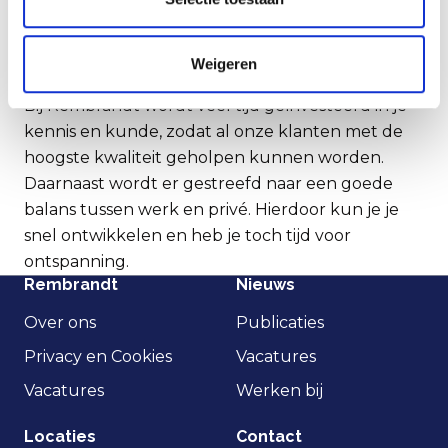
interessant.
Dit maakt Rembrandt uniek voor
mij
Weigeren
Bij Rembrandt wordt veel tijd geïnvesteerd in je
kennis en kunde, zodat al onze klanten met de
hoogste kwaliteit geholpen kunnen worden.
Daarnaast wordt er gestreefd naar een goede
balans tussen werk en privé. Hierdoor kun je je
snel ontwikkelen en heb je toch tijd voor
ontspanning.
Rembrandt
Nieuws
Over ons
Publicaties
Privacy en Cookies
Vacatures
Vacatures
Werken bij
Locaties
Contact