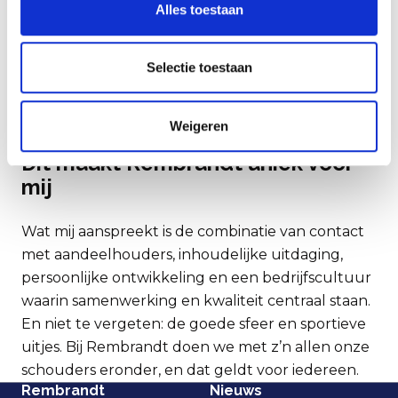
Alles toestaan
Ik waardeer de balans tussen werk
en privé, die hier echt wordt
nagestreefd. Dat maakt het
Selectie toestaan
mogelijk om met focus en energie
te werken én ook tijd te hebben
Weigeren
voor jezelf.
Dit maakt Rembrandt uniek voor
mij
Wat mij aanspreekt is de combinatie van contact
met aandeelhouders, inhoudelijke uitdaging,
persoonlijke ontwikkeling en een bedrijfscultuur
waarin samenwerking en kwaliteit centraal staan.
En niet te vergeten: de goede sfeer en sportieve
uitjes. Bij Rembrandt doen we met z’n allen onze
schouders eronder, en dat geldt voor iedereen.
Rembrandt
Nieuws