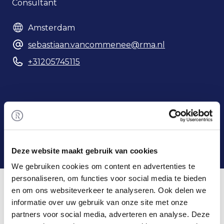
Consultant
Amsterdam
sebastiaan.vancommenee@rma.nl
+31205745115
Telefoonnummer
Deze website maakt gebruik van cookies
We gebruiken cookies om content en advertenties te
Home
/
Team
/ Sebastiaan van Commenee
personaliseren, om functies voor social media te bieden
Sebastiaan & Rembrandt M&A
en om ons websiteverkeer te analyseren. Ook delen we
informatie over uw gebruik van onze site met onze
Sebastiaan volgde de studie International
partners voor social media, adverteren en analyse. Deze