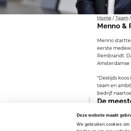
Home
/
Team
Menno & 
Menno startte 
eerste medewer
Rembrandt. Daa
Amsterdamse 
"Destijds koos
team en ambit
bedrijf naartoe
De meeste
mooiste d
Deze website maakt gebru
Dit maakt
We gebruiken cookies om c