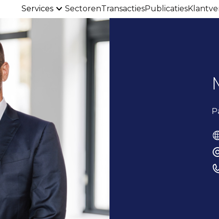
Services
Sectoren
Transacties
Publicaties
Klantve
P
T