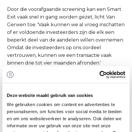
Door die voorafgaande screening kan een Smart
Exit vaak snel in gang worden gezet, licht Van
Gerwen toe. 'Vaak kunnen we al vroeg inschatten
of er voldoende investeerders zijn die elk een
beperkt deel van de aandelen willen overnemen.
Omdat de investeerders op ons oordeel
vertrouwen, kunnen we een transactie vaak
binnen drie tot vier maanden afronden.'
Afspraken over exit
Bij een Smart Exit maken de betrokken partijen
Deze website maakt gebruik van cookies
afspraken over een volledige toekomstige exit. De
We gebruiken cookies om content en advertenties te
ondernemer en de investeerders spreken vaak
personaliseren, om functies voor social media te bieden
een termijn van vier tot zeven jaar af. Na deze
en om ons websiteverkeer te analyseren. Ook delen we
periode kan de ondernemer volledig stoppen en
informatie over uw gebruik van onze site met onze
zijn deel van de aandelen verkopen. Ook de