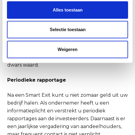
Gunstig oordeel
Alles toestaan
Er zijn ook nadelen aan de Smart Exit. Realiseer u
dat de kosten voor de baten uitgaan. Namens de
Selectie toestaan
investeerders wordt uw bedrijf kritisch
doorgelicht, wat tijd en geld kost. Echter, een
gunstig oordeel opent de weg naar een Smart
Weigeren
Exit en is doorgaans de investering dubbel en
dwars waard.
Periodieke rapportage
Na een Smart Exit kunt u niet zomaar geld uit uw
bedrijf halen. Als ondernemer heeft u een
informatieplicht en verstrekt u periodiek
rapportages aan de investeerders. Daarnaast is er
een jaarlijkse vergadering van aandeelhouders,
maar frequent contact is niet verplicht.