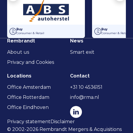
Acquisition Autoschade Theo Lauwers by ABS Autoherstel van Houter
Buy-out between s
Buy
Buy
Consumer & Retail
Consumer & Retail
Rembrandt
News
About us
Smart exit
Privacy and Cookies
Locations
Contact
Office Amsterdam
+31 10 4536151
Office Rotterdam
info@rma.nl
Office Eindhoven
Privacy statement
Disclaimer
© 2002-2026 Rembrandt Mergers & Acquisitions