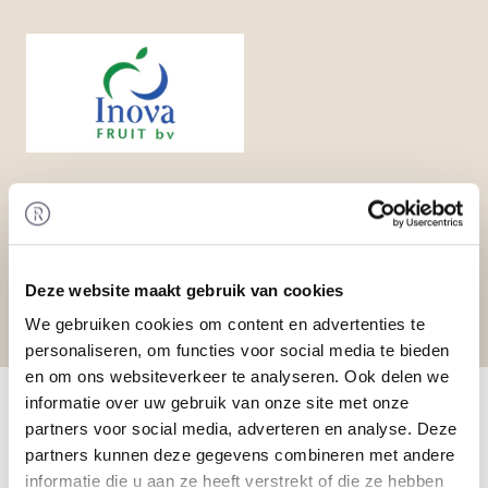
Deze website maakt gebruik van cookies
We gebruiken cookies om content en advertenties te
personaliseren, om functies voor social media te bieden
en om ons websiteverkeer te analyseren. Ook delen we
Home
/
Transactions
/ Valuation of Inova Fruit
informatie over uw gebruik van onze site met onze
Transaction
partners voor social media, adverteren en analyse. Deze
Rembrandt M&A has performed a valuation of
partners kunnen deze gegevens combineren met andere
Inova Fruit B.V. (Inova Fruit). Consecutively,
informatie die u aan ze heeft verstrekt of die ze hebben