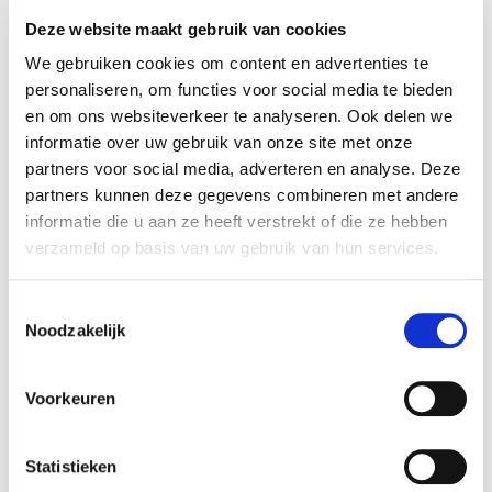
De Groot en Slot and Reka Soil have provided
Deze website maakt gebruik van cookies
equity financing to Biota Nutri. Rembrandt
Mergers & Acquisitions acted as a financial advisor
We gebruiken cookies om content en advertenties te
personaliseren, om functies voor social media te bieden
to the shareholders of Biota Nutri.
en om ons websiteverkeer te analyseren. Ook delen we
informatie over uw gebruik van onze site met onze
Biota Nutri
partners voor social media, adverteren en analyse. Deze
Biota Nutri is a Dutch company specialised in
partners kunnen deze gegevens combineren met andere
producing sustainable fertilisers. With several
informatie die u aan ze heeft verstrekt of die ze hebben
(patented) innovative systems, they can reduce
verzameld op basis van uw gebruik van hun services.
the CO2 footprint for the food and agri sector
significantly.
Toestemmingsselectie
Noodzakelijk
More information is available at:
Biota Nutri
.
Voorkeuren
De Groot en Slot
De Groot en Slot is a Dutch family company that
has become a world leader in onion seed after
Statistieken
specialising in this for more than 70 years.