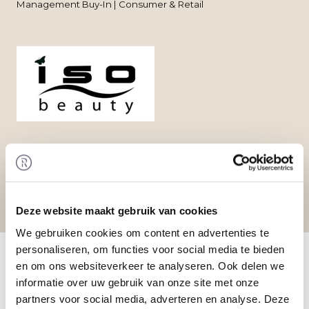
Management Buy-In | Consumer & Retail
Deze website maakt gebruik van cookies
We gebruiken cookies om content en advertenties te
Home
/
Transactions
/ Management Buy-In at Iso
personaliseren, om functies voor social media te bieden
Beauty B.V.
en om ons websiteverkeer te analyseren. Ook delen we
Transaction
informatie over uw gebruik van onze site met onze
Roelof Fokkema acquired a majority share in Iso
partners voor social media, adverteren en analyse. Deze