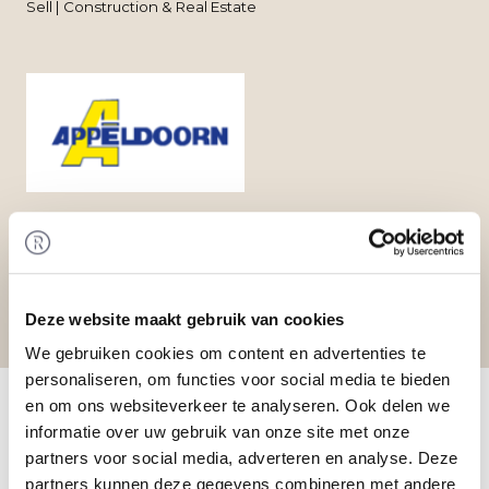
Sell | Construction & Real Estate
Deze website maakt gebruik van cookies
We gebruiken cookies om content en advertenties te
personaliseren, om functies voor social media te bieden
Home
/
Transactions
/ Management Buy-In at
en om ons websiteverkeer te analyseren. Ook delen we
Firma Appeldoorn
informatie over uw gebruik van onze site met onze
Transaction
partners voor social media, adverteren en analyse. Deze
Jacob van Eeghen Group B.V. has acquired G.W.
partners kunnen deze gegevens combineren met andere