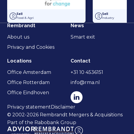
Hakvoort and Nobel Capital Partners have entered into a strategic p
Management Buy-In
Sell
Sell
Food & Agri
Industry
Rembrandt
News
About us
Smart exit
Privacy and Cookies
Locations
Contact
Office Amsterdam
+31 10 4536151
Office Rotterdam
info@rma.nl
Office Eindhoven
Privacy statement
Disclaimer
© 2002-2026 Rembrandt Mergers & Acquisitions
Part of the Rabobank Group