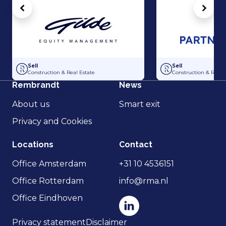
Vorige
Volg
Acquisition of Dutch Steigers and Hollandia Steigerverhuur by Gilde E
Acquisition of Dak
Sell
Sell
Construction & Real Estate
Construction & Real 
Rembrandt
News
About us
Smart exit
Privacy and Cookies
Locations
Contact
Office Amsterdam
+31 10 4536151
Office Rotterdam
info@rma.nl
Office Eindhoven
Privacy statement
Disclaimer