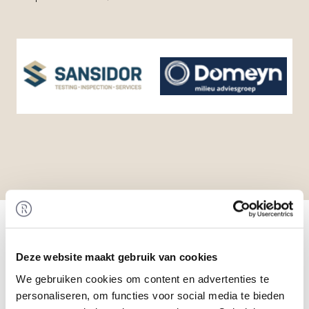
Home
/
Transactions
/ Acquisition of Domeyn
Milieu Adviesgroep by Sansidor Group
Transaction
Deze website maakt gebruik van cookies
Sansidor Group has acquired Domeyn, which
We gebruiken cookies om content en advertenties te
consists of Milon, De Roever, and Milab.
personaliseren, om functies voor social media te bieden
Rembrandt Mergers & Acquisitions acted as lead