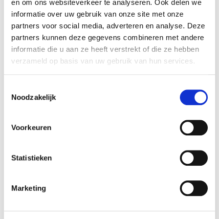
en om ons websiteverkeer te analyseren. Ook delen we
advisor and guided them throughout the entire
informatie over uw gebruik van onze site met onze
acquisition process.
partners voor social media, adverteren en analyse. Deze
partners kunnen deze gegevens combineren met andere
Sansidor Group
informatie die u aan ze heeft verstrekt of die ze hebben
Sansidor, part of IK Invest and HC Partners, is a
verzameld op basis van uw gebruik van hun services.
specialist in Testing, Inspection & Services (TIS),
providing independent and timely advice,
Toestemmingsselectie
inspections, certifications, audits, training, and
Noodzakelijk
analyses.
Voorkeuren
For more information, please see:
Sansidor Group
.
Domeyn milieu adviesgroep
Statistieken
Domeyn is a research and consultancy firm with
experts in soil, construction materials, and the
Marketing
environment.