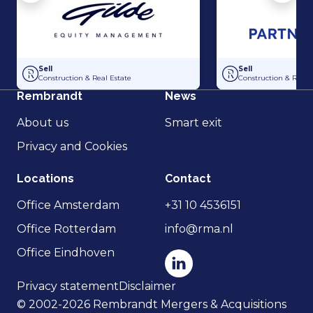
Acquisition of Dutch Steigers and Hollandia Steigerverhuur by Gilde E
Acquisition of Dak
Sell
Sell
Construction & Real Estate
Construction & Real 
Rembrandt
News
About us
Smart exit
Privacy and Cookies
Locations
Contact
Office Amsterdam
+31 10 4536151
Office Rotterdam
info@rma.nl
Office Eindhoven
Privacy statement
Disclaimer
© 2002-2026 Rembrandt Mergers & Acquisitions