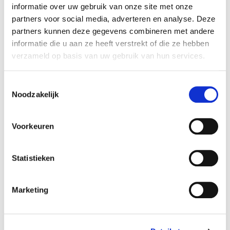
Rembrandt M&A assisted the seller in completing
informatie over uw gebruik van onze site met onze
this transaction.
partners voor social media, adverteren en analyse. Deze
partners kunnen deze gegevens combineren met andere
Dakvisie
informatie die u aan ze heeft verstrekt of die ze hebben
Dakvisie is a prominent all-round roofing
verzameld op basis van uw gebruik van hun services.
contractor specializing in flat roofs. The company
provides renovation, new-build, and maintenance
Toestemmingsselectie
Noodzakelijk
services, primarily for business clients.
More information is available at:
Dakvisie
.
Voorkeuren
HC Partners
Statistieken
HC Partners is a private equity firm focused on
established companies in the Benelux operating
in fragmented sectors with potential for
Marketing
strengthening their market position.
More information is available at:
HC Partners
.