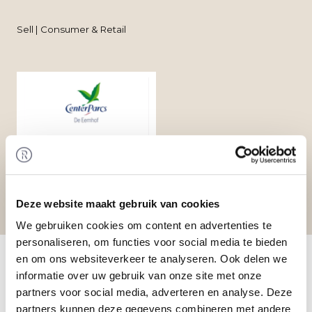
Sell | Consumer & Retail
Deze website maakt gebruik van cookies
We gebruiken cookies om content en advertenties te
personaliseren, om functies voor social media te bieden
Home
/
Transactions
/ Divestment of minority
en om ons websiteverkeer te analyseren. Ook delen we
share in real estate of Center Parcs De Eemhof
informatie over uw gebruik van onze site met onze
Transaction
partners voor social media, adverteren en analyse. Deze
Vakantiepark Holding VI B.V. has acquired a
partners kunnen deze gegevens combineren met andere