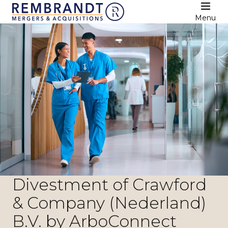
Menu
Divestment of Crawford
& Company (Nederland)
B.V. by ArboConnect