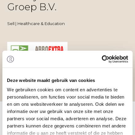
Groep B.V.
Sell | Healthcare & Education
Deze website maakt gebruik van cookies
We gebruiken cookies om content en advertenties te
personaliseren, om functies voor social media te bieden
en om ons websiteverkeer te analyseren. Ook delen we
Home
/
Transactions
/ Divestment of Crawford &
informatie over uw gebruik van onze site met onze
Company (Nederland) B.V. by ArboConnect
partners voor social media, adverteren en analyse. Deze
Groep B.V.
partners kunnen deze gegevens combineren met andere
Transaction
informatie die u aan ze heeft verstrekt of die ze hebben