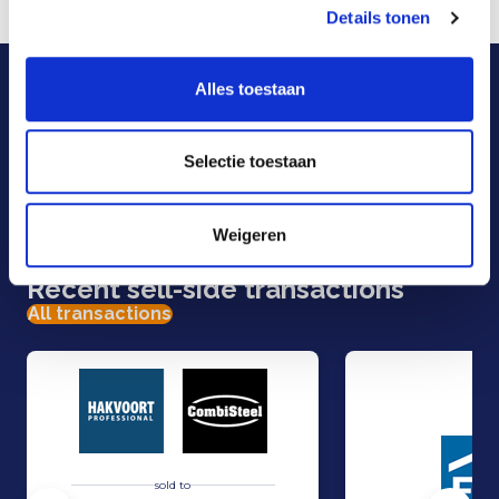
Details tonen
More information is available at:
www.sandridge.nl
.
Our specialists are here
Alles toestaan
to help.
Selectie toestaan
E-mail
Call us
Weigeren
Contact form
Recent sell-side transactions
All transactions
sold to