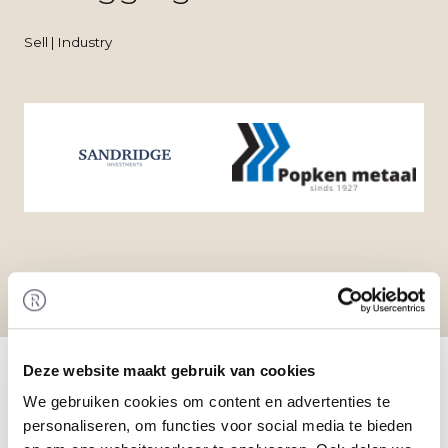
Sell | Industry
Home
/
Transactions
/ Acquisition of Popken
Deze website maakt gebruik van cookies
Metaal B.V. by Van Harte Beleggingen B.V.
Transaction
We gebruiken cookies om content en advertenties te
personaliseren, om functies voor social media te bieden
Van Harte Beleggingen B.V. has acquired 100% of