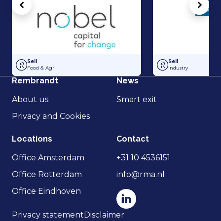
Vorige
Volg
Hakvoort and Nobel Capital Partners have entered into a strategic p
Management Buy-In
Sell
Sell
Food & Agri
Industry
Rembrandt
News
About us
Smart exit
Privacy and Cookies
Locations
Contact
Office Amsterdam
+31 10 4536151
Office Rotterdam
info@rma.nl
Office Eindhoven
Privacy statement
Disclaimer